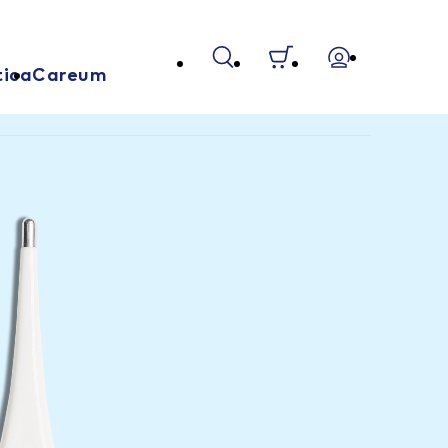
tica
Careum