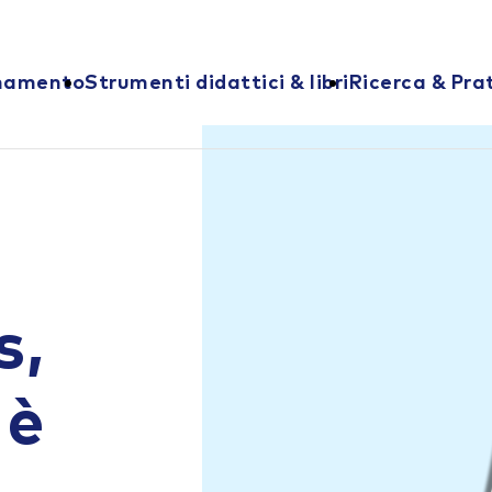
onamento
Strumenti didattici & libri
Ricerca & Pra
s,
 è