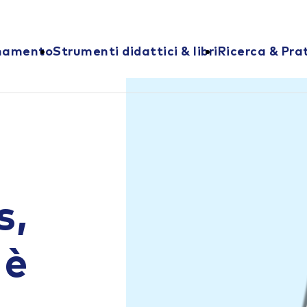
onamento
Strumenti didattici & libri
Ricerca & Pra
s,
 è