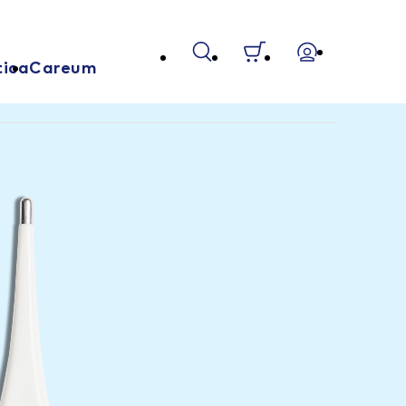
tica
Careum