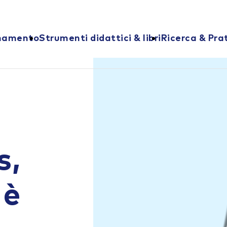
onamento
Strumenti didattici & libri
Ricerca & Pra
s,
 è