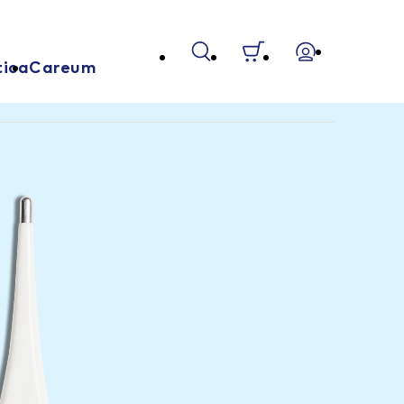
tica
Careum