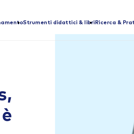
onamento
Strumenti didattici & libri
Ricerca & Pra
s,
 è