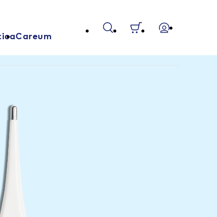
tica
Careum