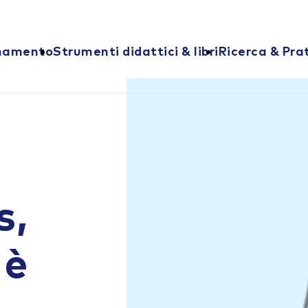
onamento
Strumenti didattici & libri
Ricerca & Pra
s,
 è