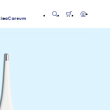
tica
Careum