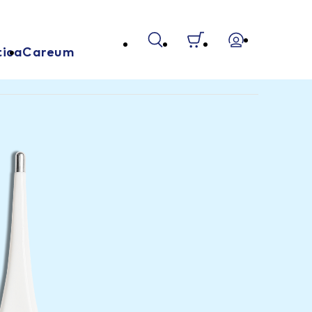
tica
Careum