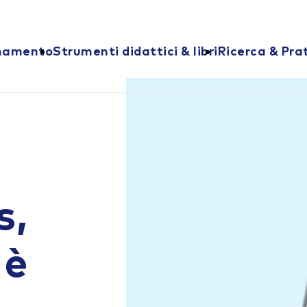
onamento
Strumenti didattici & libri
Ricerca & Pra
s,
 è