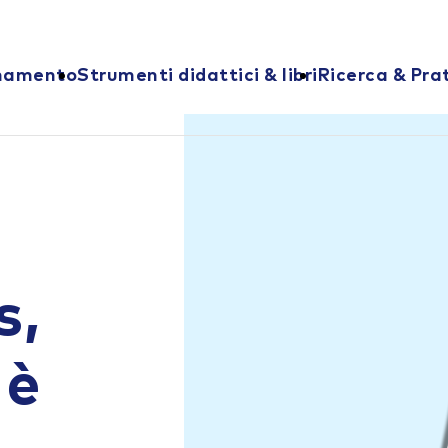
onamento
Strumenti didattici & libri
Ricerca & Pra
s,
 è