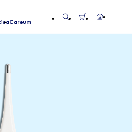
tica
Careum