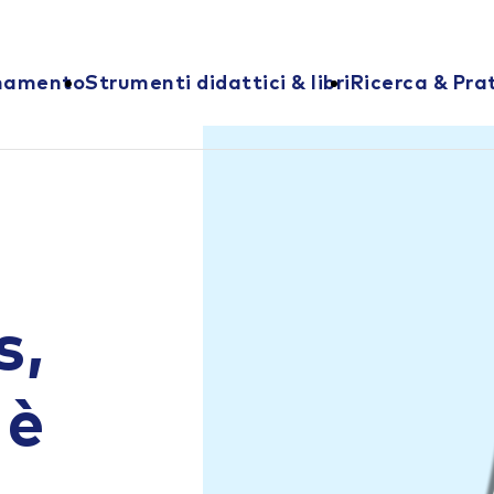
onamento
Strumenti didattici & libri
Ricerca & Pra
s,
 è