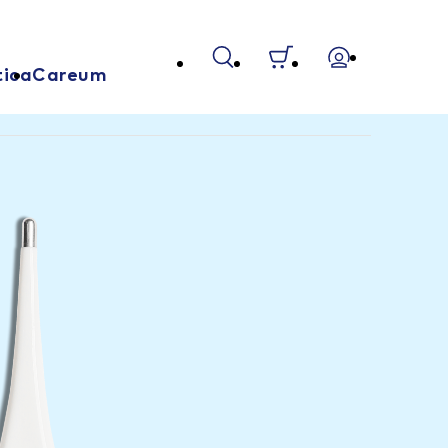
tica
Careum