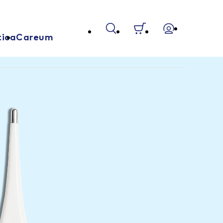
tica
Careum