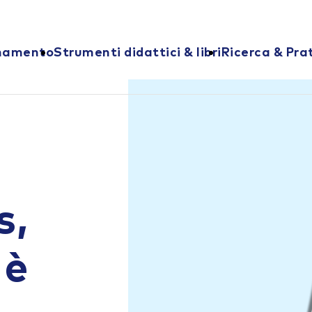
onamento
Strumenti didattici & libri
Ricerca & Pra
s,
 è