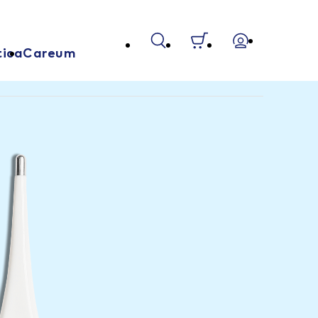
tica
Careum