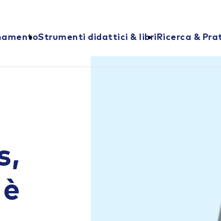
onamento
Strumenti didattici & libri
Ricerca & Pra
s,
 è