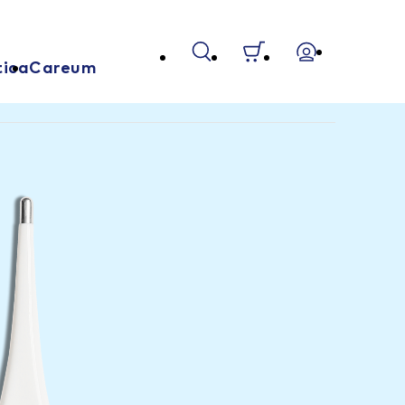
tica
Careum