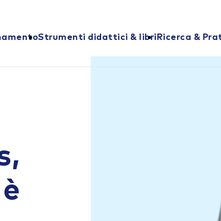
onamento
Strumenti didattici & libri
Ricerca & Pra
s,
 è