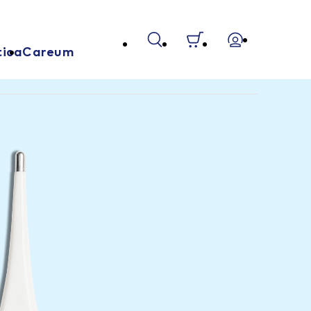
tica
Careum