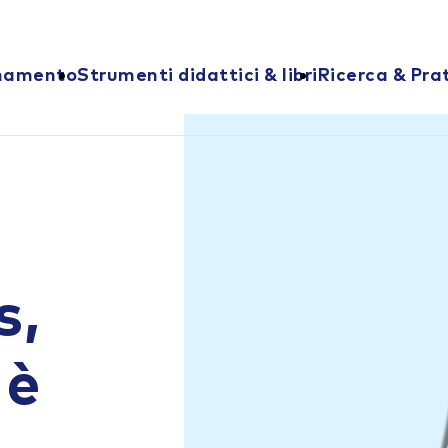
onamento
Strumenti didattici & libri
Ricerca & Pra
s,
 è