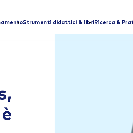
onamento
Strumenti didattici & libri
Ricerca & Pra
s,
 è