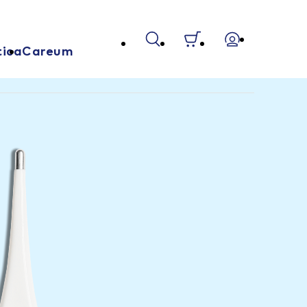
tica
Careum