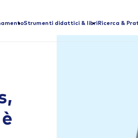
onamento
Strumenti didattici & libri
Ricerca & Pra
s,
 è