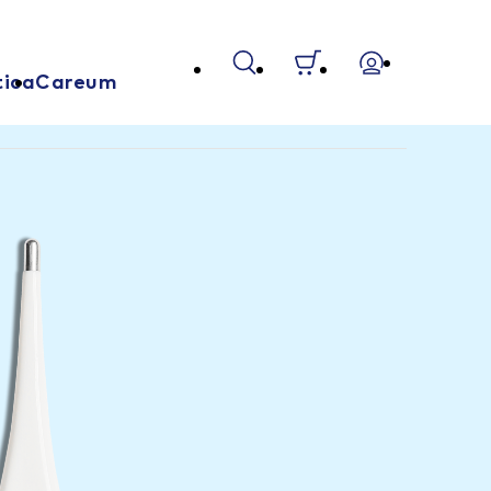
tica
Careum