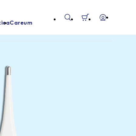
tica
Careum