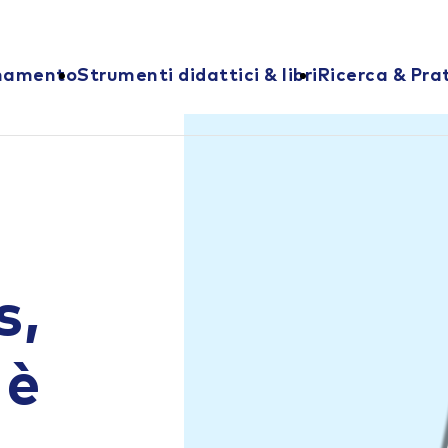
onamento
Strumenti didattici & libri
Ricerca & Pra
s,
 è