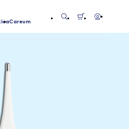
tica
Careum