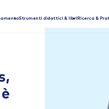
onamento
Strumenti didattici & libri
Ricerca & Pra
s,
 è