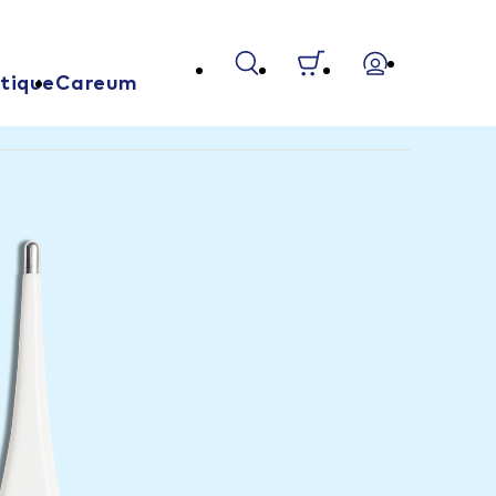
tique
Careum