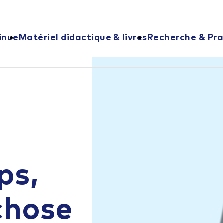
inue
Matériel didactique & livres
Recherche & Pra
ps,
chose