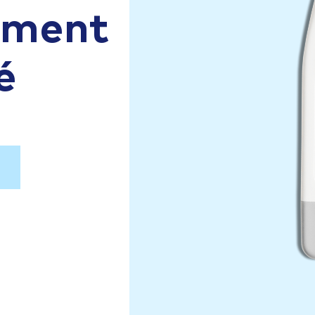
aiment
é