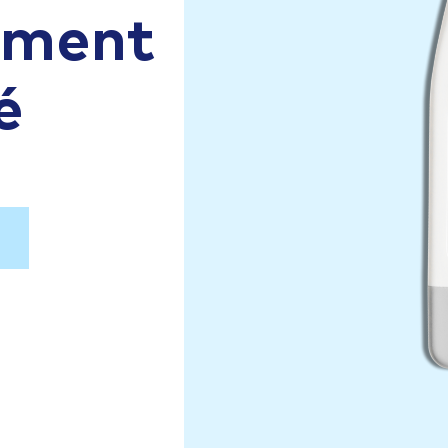
aiment
é