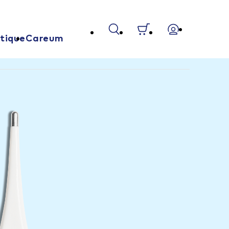
tique
Careum