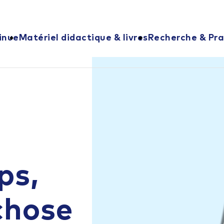
inue
Matériel didactique & livres
Recherche & Pra
ps,
chose