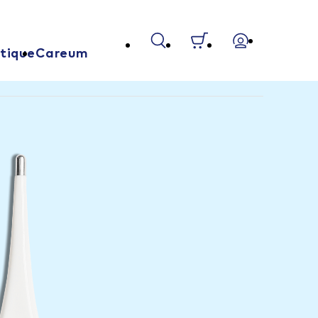
tique
Careum