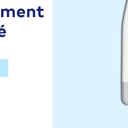
aiment
é