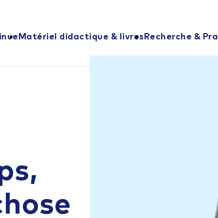
inue
Matériel didactique & livres
Recherche & Pra
ps,
chose