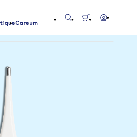
tique
Careum