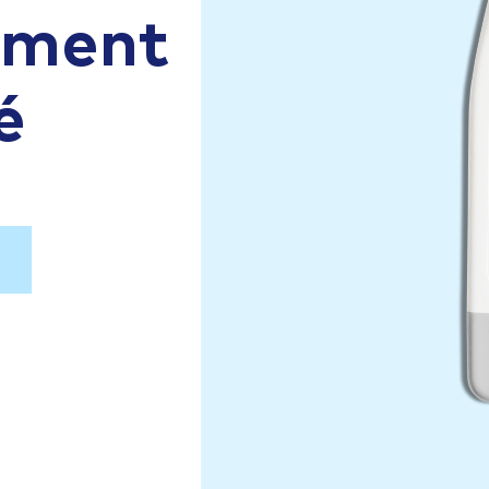
aiment
é