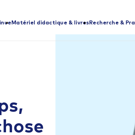
inue
Matériel didactique & livres
Recherche & Pra
ps,
chose