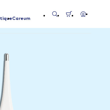
tique
Careum