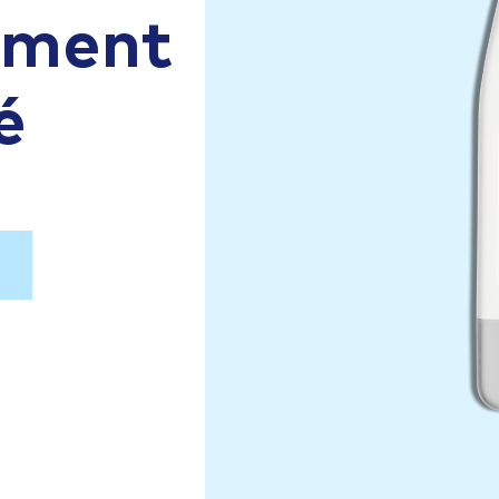
aiment
é