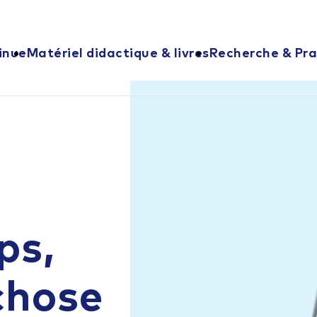
inue
Matériel didactique & livres
Recherche & Pra
ps,
chose