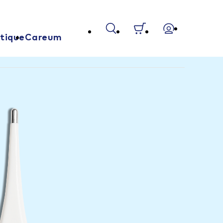
tique
Careum