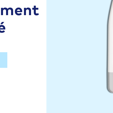
aiment
é