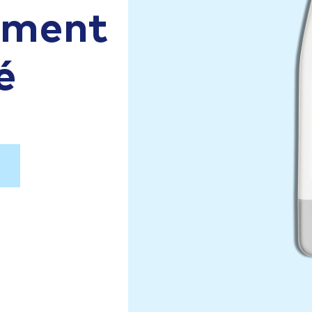
aiment
é