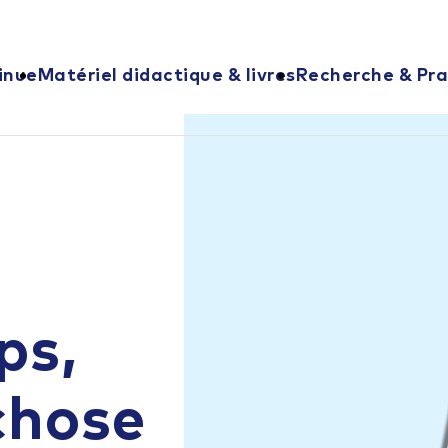
inue
Matériel didactique & livres
Recherche & Pra
ps,
chose