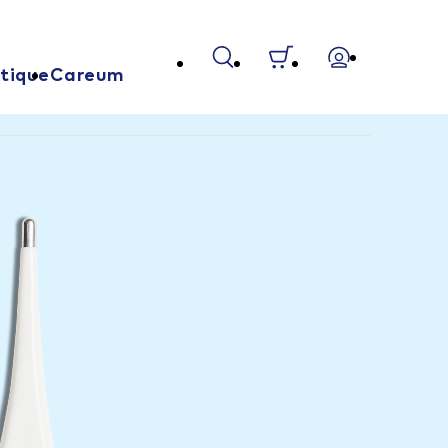
tique
Careum