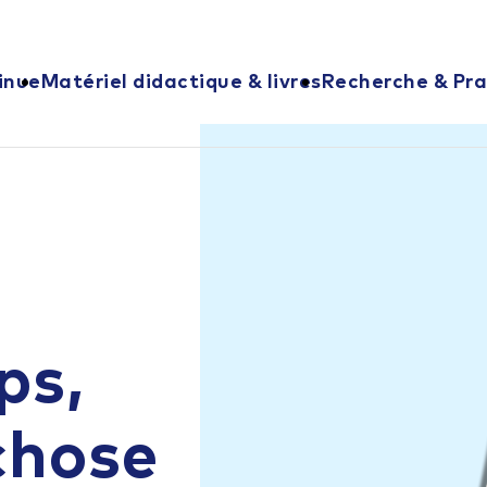
inue
Matériel didactique & livres
Recherche & Pra
ps,
chose