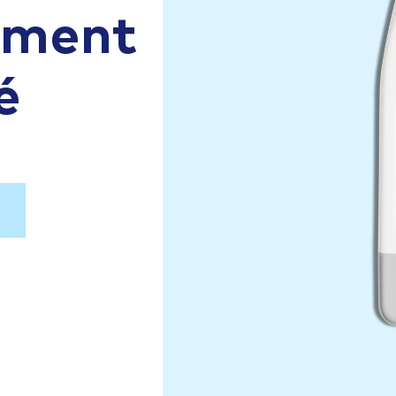
aiment
é