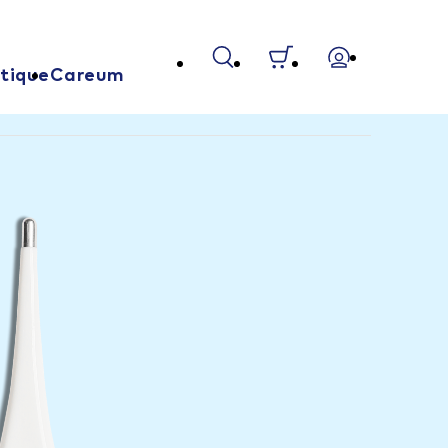
tique
Careum