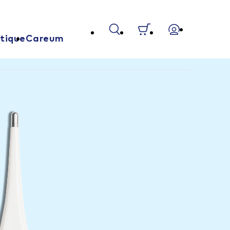
tique
Careum