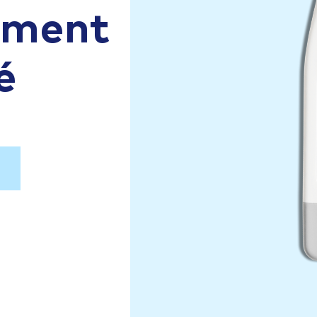
aiment
é