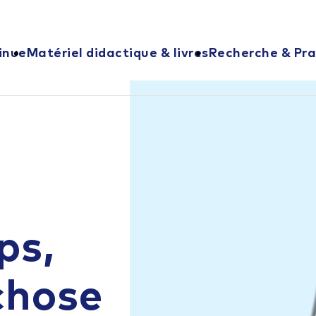
inue
Matériel didactique & livres
Recherche & Pra
ps,
chose