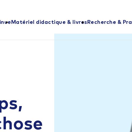
inue
Matériel didactique & livres
Recherche & Pra
ps,
chose