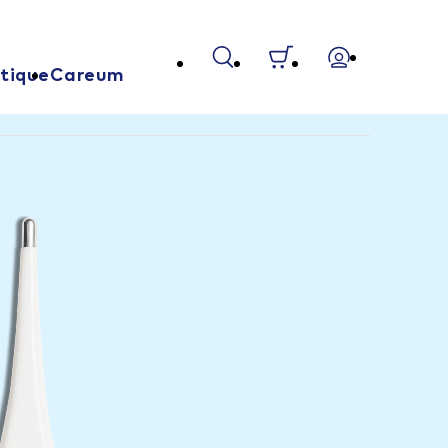
tique
Careum