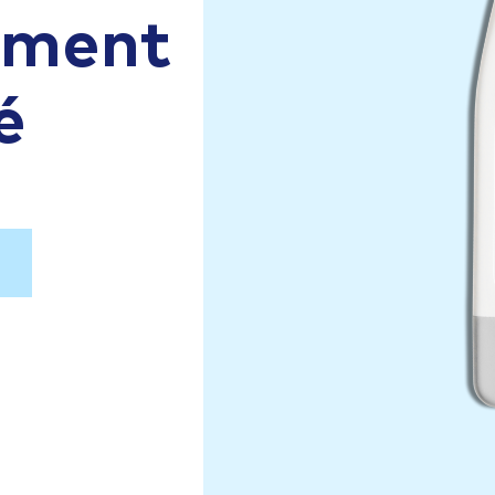
aiment
é