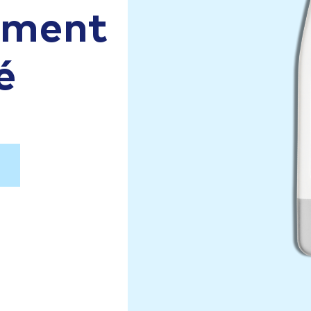
aiment
é