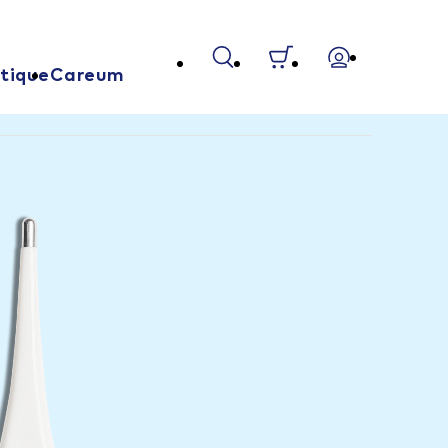
tique
Careum