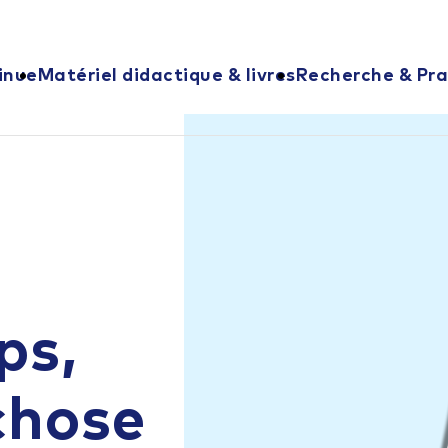
inue
Matériel didactique & livres
Recherche & Pra
ps,
chose