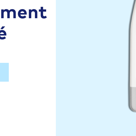
aiment
é