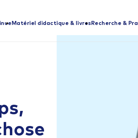
inue
Matériel didactique & livres
Recherche & Pra
ps,
chose