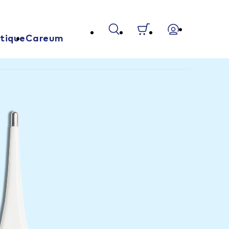
tique
Careum