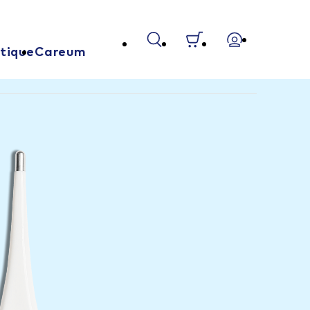
tique
Careum