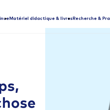
inue
Matériel didactique & livres
Recherche & Pra
ps,
chose