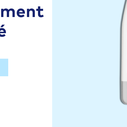
aiment
é